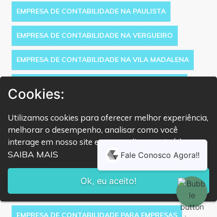
EMPRESA DE CONTABILIDADE NA PAULISTA
EMPRESA DE CONTABILIDADE NA VERGUEIRO
EMPRESA DE CONTABILIDADE NA VILA MADALENA
EMPRESA DE CONTABILIDADE NA VILA MARIANA
Cookies:
EMPRESA DE CONTABILIDADE NA VILA OLÍMPIA
Utilizamos cookies para oferecer melhor experiência,
melhorar o desempenho, analisar como você
EMPRESA DE CONTABILIDADE NA VILA PRUDENTE
interage em nosso site e personalizar conteúdo.
SAIBA MAIS
EMPRESA DE CONTABILIDADE PARA ABERTURA DE
EMPRESA
Ok, eu aceito!
EMPRESA DE CONTABILIDADE PARA DENTISTAS
EMPRESA DE CONTABILIDADE PARA EMPRESAS