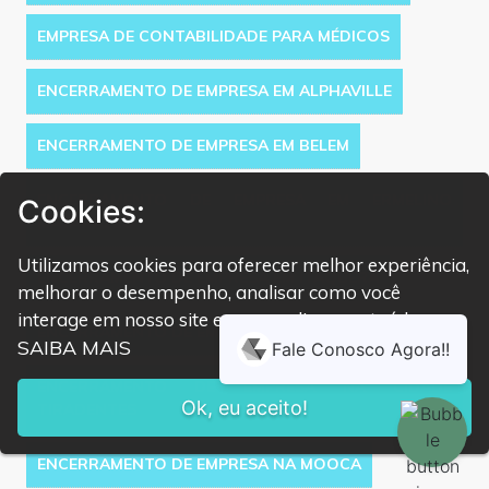
EMPRESA DE CONTABILIDADE PARA MÉDICOS
ENCERRAMENTO DE EMPRESA EM ALPHAVILLE
ENCERRAMENTO DE EMPRESA EM BELEM
ENCERRAMENTO DE EMPRESA EM ERMELINO
Cookies:
MATARAZZO
Utilizamos cookies para oferecer melhor experiência,
ENCERRAMENTO DE EMPRESA EM ITAQUERA
melhorar o desempenho, analisar como você
interage em nosso site e personalizar conteúdo.
ENCERRAMENTO DE EMPRESA EM JOSÉ BONIFÁCIO
SAIBA MAIS
ENCERRAMENTO DE EMPRESA NA CIDADE
Ok, eu aceito!
TIRADENTES
ENCERRAMENTO DE EMPRESA NA MOOCA