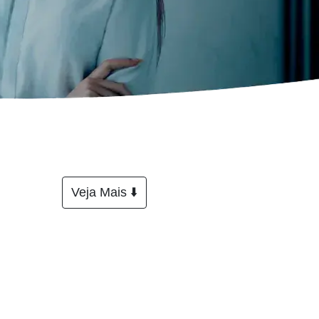
Veja Mais ⬇️