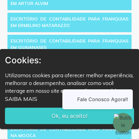
EM ARTUR ALVIM
ESCRITÓRIO DE CONTABILIDADE PARA FRANQUIAS
EM ERMELINO MATARAZZO
ESCRITÓRIO DE CONTABILIDADE PARA FRANQUIAS
EM GUAIANASES
Cookies:
ESCRITÓRIO DE CONTABILIDADE PARA FRANQUIAS
EM ITAQUERA
Utilizamos cookies para oferecer melhor experiência,
melhorar o desempenho, analisar como você
ESCRITÓRIO DE CONTABILIDADE PARA FRANQUIAS
interage em nosso site e personalizar conteúdo.
EM JOSÉ BONIFÁCIO
SAIBA MAIS
ESCRITÓRIO DE CONTABILIDADE PARA FRANQUIAS
EM SAPOPEMBA
Ok, eu aceito!
ESCRITÓRIO DE CONTABILIDADE PARA FRANQUIAS
NA MOOCA