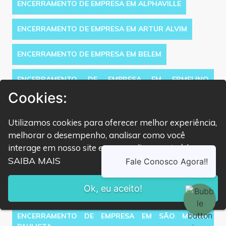
ENCERRAMENTO DE EMPRESA EM ALPHAVILLE
ENCERRAMENTO DE EMPRESA EM ARTUR ALVIM
ENCERRAMENTO DE EMPRESA EM BELEM
ENCERRAMENTO DE EMPRESA EM ERMELINO
MATARAZZO
Cookies:
ENCERRAMENTO DE EMPRESA EM GUAIANASES
Utilizamos cookies para oferecer melhor experiência,
melhorar o desempenho, analisar como você
ENCERRAMENTO DE EMPRESA EM ITAIM PAULISTA
interage em nosso site e personalizar conteúdo.
SAIBA MAIS
ENCERRAMENTO DE EMPRESA EM ITAQUERA
Ok, eu aceito!
ENCERRAMENTO DE EMPRESA EM SÃO MATEUS
ENCERRAMENTO DE EMPRESA EM SÃO MIGUEL