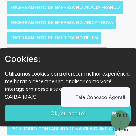
ENCERRAMENTO DE EMPRESA NO ANALIA FRANCO
ENCERRAMENTO DE EMPRESA NO ARICANDUVA
ENCERRAMENTO DE EMPRESA NO BELÉM
ENCERRAMENTO DE EMPRESA NO TATUAPE
Cookies:
ESCRITÓRIO CONTABILIDADE EM SANTANA
Utilizamos cookies para oferecer melhor experiência,
melhorar o desempenho, analisar como você
ESCRITÓRIO CONTABILIDADE NA BERRINI
interage em nosso site e personalizar conteúdo.
SAIBA MAIS
ESCRITÓRIO CONTABILIDADE NA PAULISTA
Ok, eu aceito!
ESCRITÓRIO CONTABILIDADE NA VILA MADALENA
ESCRITÓRIO CONTABILIDADE NA VILA OLÍMPIA