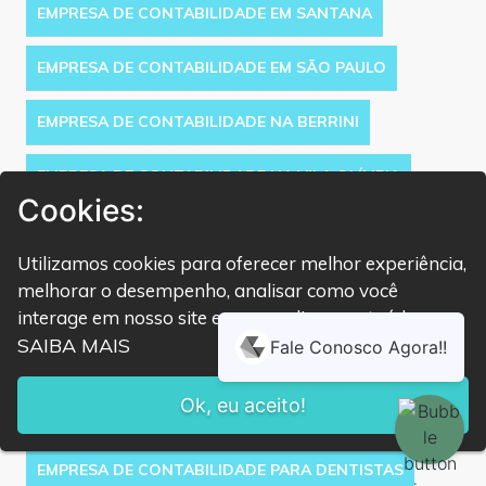
EMPRESA DE CONTABILIDADE EM SANTANA
EMPRESA DE CONTABILIDADE EM SÃO PAULO
EMPRESA DE CONTABILIDADE NA BERRINI
EMPRESA DE CONTABILIDADE NA VILA OLÍMPIA
Cookies:
EMPRESA DE CONTABILIDADE NA VILA PRUDENTE
Utilizamos cookies para oferecer melhor experiência,
EMPRESA DE CONTABILIDADE NO MORUMBI
melhorar o desempenho, analisar como você
interage em nosso site e personalizar conteúdo.
EMPRESA DE CONTABILIDADE NO TATUAPÉ
SAIBA MAIS
EMPRESA DE CONTABILIDADE PARA ABERTURA DE
Ok, eu aceito!
EMPRESA
EMPRESA DE CONTABILIDADE PARA DENTISTAS