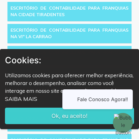
ESCRITÓRIO DE CONTABILIDADE PARA FRANQUIAS
NA CIDADE TIRADENTES
ESCRITÓRIO DE CONTABILIDADE PARA FRANQUIAS
NA VI'' LA CARRAO
ESCRITÓRIO DE CONTABILIDADE PARA FRANQUIAS
Cookies:
NA VILA FORMOSA
ESCRITÓRIO DE CONTABILIDADE PARA FRANQUIAS
Utilizamos cookies para oferecer melhor experiência,
NA VILA MARIANA
melhorar o desempenho, analisar como você
interage em nosso site e personalizar conteúdo.
ESCRITÓRIO DE CONTABILIDADE PARA FRANQUIAS
SAIBA MAIS
NO AGUA RASA
Ok, eu aceito!
ESCRITÓRIO DE CONTABILIDADE PARA FRANQUIAS
NO ANALIA FRANCO